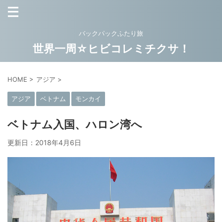
バックパックふたり旅
世界一周☆ヒビコレミチクサ！
HOME
>
アジア
>
アジア
ベトナム
モンカイ
ベトナム入国、ハロン湾へ
更新日：
2018年4月6日