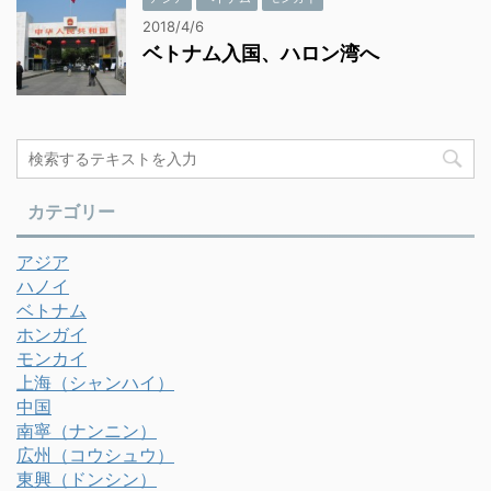
2018/4/6
ベトナム入国、ハロン湾へ
カテゴリー
アジア
ハノイ
ベトナム
ホンガイ
モンカイ
上海（シャンハイ）
中国
南寧（ナンニン）
広州（コウシュウ）
東興（ドンシン）