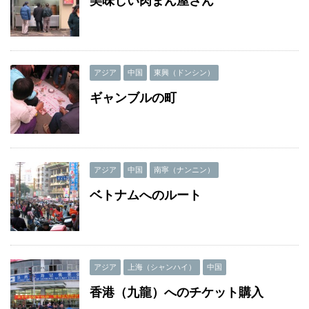
美味しい肉まん屋さん
アジア
中国
東興（ドンシン）
ギャンブルの町
アジア
中国
南寧（ナンニン）
ベトナムへのルート
アジア
上海（シャンハイ）
中国
香港（九龍）へのチケット購入